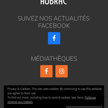
SUIVEZ NOS ACTUALITÉS:
FACEBOOK
MÉDIATHÈQUES
Privacy & Cookies: This site uses cookies. By continuing to use this website,
you agree to their use.
To find out more, including how to control cookies, see here:
Politique
relative aux cookies
Copyright © 2026 ·
réalisé par AE PRESSE
·
Accueil
·
Confidentialité
·