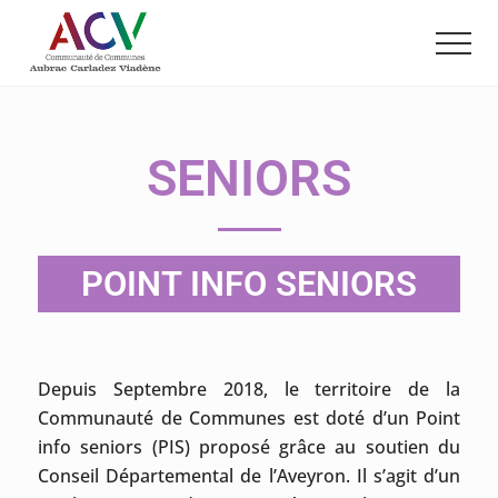
Menu
Passer
Passer
au
au
contenu
pied
principal
de
page
SENIORS
POINT INFO SENIORS
Depuis Septembre 2018, le territoire de la
Communauté de Communes est doté d’un Point
info seniors (PIS) proposé grâce au soutien du
Conseil Départemental de l’Aveyron. Il s’agit d’un