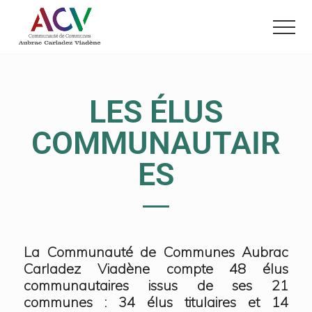
Menu
Passer
Passer
au
au
contenu
pied
principal
de
page
LES ÉLUS
COMMUNAUTAIR
ES
La Communauté de Communes Aubrac
Carladez Viadène compte 48 élus
communautaires issus de ses 21
communes : 34 élus titulaires et 14