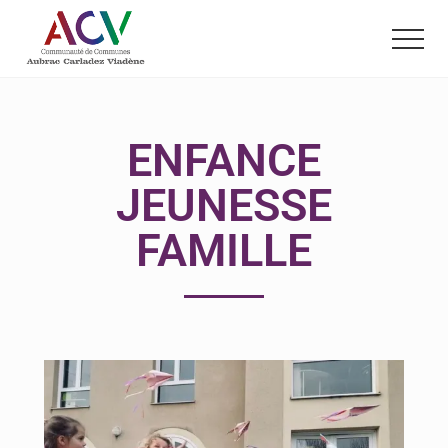
Menu
Passer
Passer
au
au
contenu
pied
principal
de
page
ENFANCE
JEUNESSE
FAMILLE