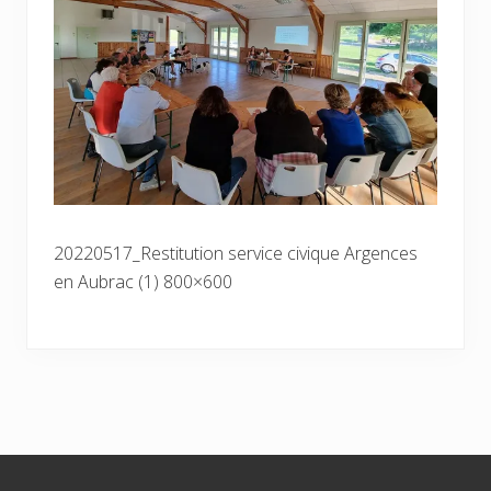
20220517_Restitution service civique Argences
en Aubrac (1) 800×600
Footer