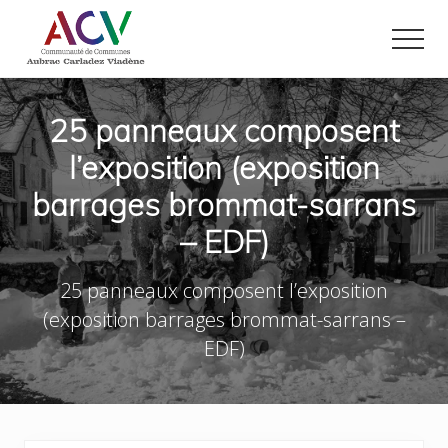
Menu
Passer
Passer
au
au
Men
contenu
pied
Site
principal
de
officiel
page
de
25 panneaux composent
la
l’exposition (exposition
Communauté
de
barrages brommat-sarrans
Communes
Aubrac
– EDF)
Carladez
Viadène
dans
25 panneaux composent l’exposition
le
(exposition barrages brommat-sarrans –
nord
de
EDF)
l'Aveyron