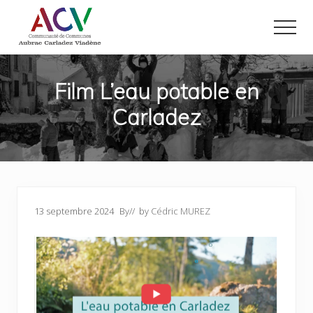
Menu
Passer
Passer
au
au
Men
contenu
pied
Site
principal
de
officiel
page
de
Film L’eau potable en
la
Carladez
Communauté
de
Communes
Aubrac
Carladez
Viadène
dans
le
13 septembre 2024
By
// by
Cédric MUREZ
nord
de
l'Aveyron