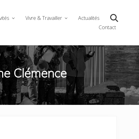
vités
Vivre & Travailler
Actualités
Search
Contact
ène Clémence