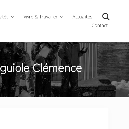
vités
Vivre & Travailler
Actualités
Search
Contact
aguiole Clémence