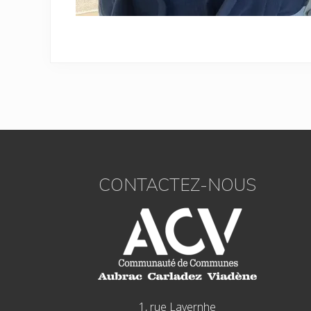
Footer
CONTACTEZ-NOUS
1, rue Lavernhe