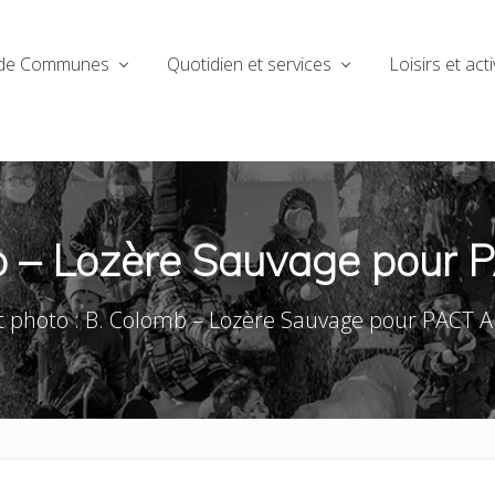
de Communes
Quotidien et services
Loisirs et acti
b – Lozère Sauvage pour 
t photo : B. Colomb – Lozère Sauvage pour PACT 