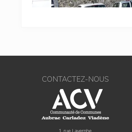
Footer
CONTACTEZ-NOUS
1, rue Lavernhe