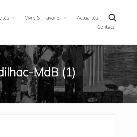
vités
Vivre & Travailler
Actualités
Search
Contact
dilhac-MdB (1)