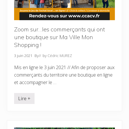
Zoom sur…les commerçants qui ont
une boutique sur Ma Ville Mon
Shopping !
3 juin 2021
By
// by
Cédric MUREZ
Mis en ligne le 3 juin 2021 // Afin de proposer aux
commerçants du territoire une boutique en ligne
et accompagner le …
Lire +
Z
o
o
m
s
u
r