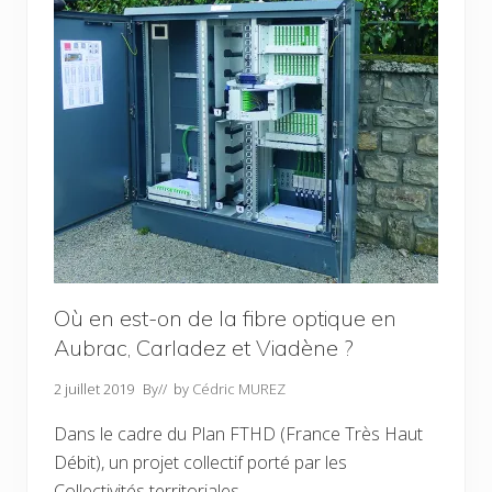
…
l
e
s
c
o
m
m
e
r
ç
a
n
t
s
q
u
i
Où en est-on de la fibre optique en
o
Aubrac, Carladez et Viadène ?
n
t
u
2 juillet 2019
By
// by
Cédric MUREZ
n
e
Dans le cadre du Plan FTHD (France Très Haut
b
o
Débit), un projet collectif porté par les
u
t
Collectivités territoriales, …