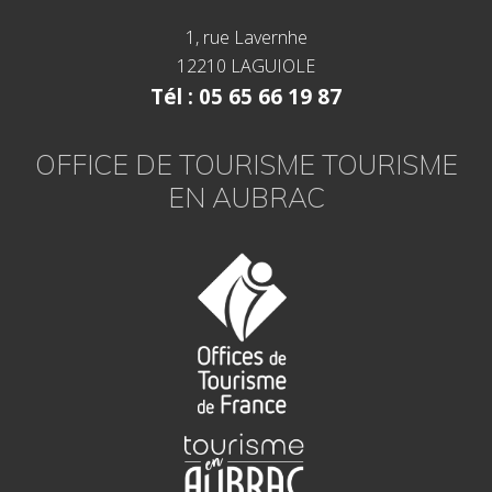
e
e
1, rue Lavernhe
n
12210 LAGUIOLE
A
u
Tél : 05 65 66 19 87
b
r
a
c
OFFICE DE TOURISME TOURISME
,
C
EN AUBRAC
a
r
l
a
d
e
z
e
t
V
i
a
d
è
n
e
?