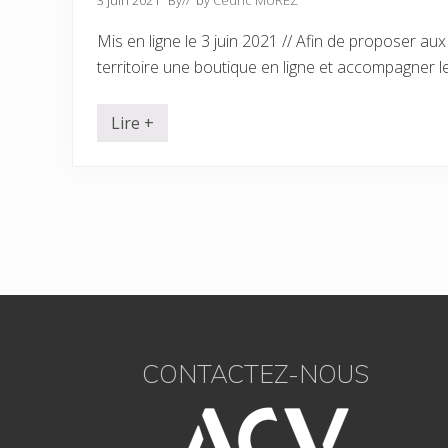
3 juin 2021
By
// by
Cédric MUREZ
Mis en ligne le 3 juin 2021 // Afin de proposer 
territoire une boutique en ligne et accompagner l
Lire +
Z
o
o
m
s
u
r
…
l
e
s
F
c
o
m
o
m
CONTACTEZ-NOUS
e
o
r
ç
t
a
n