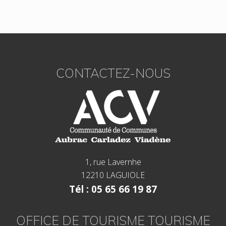
…
l
e
s
F
c
o
m
o
m
CONTACTEZ-NOUS
e
o
r
ç
t
a
n
t
e
s
q
r
u
i
o
n
1, rue Lavernhe
t
12210 LAGUIOLE
u
n
Tél : 05 65 66 19 87
e
b
o
u
OFFICE DE TOURISME TOURISME
t