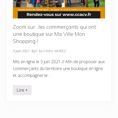
Zoom sur…les commerçants qui ont
une boutique sur Ma Ville Mon
Shopping !
3 juin 2021
By
// by
Cédric MUREZ
Mis en ligne le 3 juin 2021 // Afin de proposer aux
commerçants du territoire une boutique en ligne
et accompagner le …
Lire +
Z
o
o
m
s
u
r