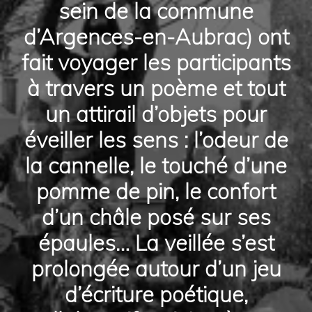
sein de la commune
d’Argences-en-Aubrac) ont
fait voyager les participants
à travers un poème et tout
un attirail d’objets pour
éveiller les sens : l’odeur de
la cannelle, le touché d’une
pomme de pin, le confort
d’un châle posé sur ses
épaules… La veillée s’est
prolongée autour d’un jeu
d’écriture poétique,