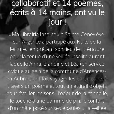
collaboratif et 14 poèmes,
écrits à 14 mains, ont vu le
jour !
« Ma Librairie Insolite » à Sainte-Geneviève-
sur-Argence a participé aux Nuits de la
lecture…en prêtant son lieu de littérature
pour la tenue d’une veillée insolite durant
laquelle Anna, Blandine et Léa (en service
civique au sein de la commune d’Argences-
en-Aubrac) ont fait voyager les participants à
travers un poème et tout un attirail d’objets
pour éveiller les sens : l’odeur de la cannelle,
le touché d’une pomme de pin, le confort
d’un châle posé sur ses épaules… La veillée