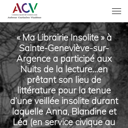
Menu
Passer
Passer
au
au
Men
contenu
pied
Site
principal
de
officiel
page
de
« Ma Librairie Insolite » à
la
Sainte-Geneviève-sur-
Communauté
de
Argence a participé aux
Communes
Aubrac
Nuits de la lecture…en
Carladez
Viadène
prêtant son lieu de
dans
le
littérature pour la tenue
nord
de
d’une veillée insolite durant
l'Aveyron
laquelle Anna, Blandine et
Léa (en service civique au