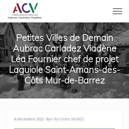
Menu
Passer
Passer
au
au
Men
contenu
pied
Site
principal
de
officiel
page
de
Petites Villes de Demain
la
Aubrac Carladez Viadène
Communauté
de
Léa Fournier chef de projet
Communes
Aubrac
Laguiole Saint-Amans-des-
Carladez
Viadène
Côts Mur-de-Barrez
dans
le
nord
de
l'Aveyron
8 décembre 2022
By
// by
Cédric MUREZ