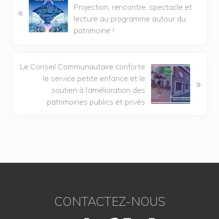
Projection, rencontre, spectacle et
«
lecture au programme autour du
patrimoine !
Le Conseil Communautaire conforte
le service petite enfance et le
»
soutien à l’amélioration des
patrimoines publics et privés
CONTACTEZ-NOUS