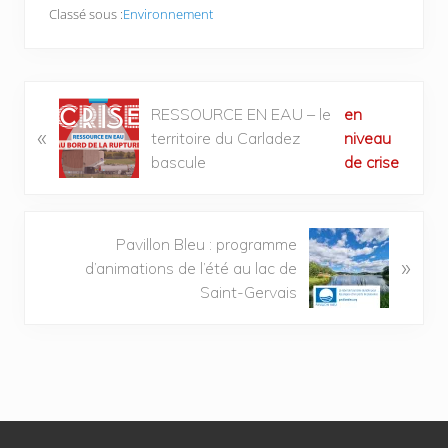
Classé sous :
Environnement
RESSOURCE EN EAU – le
en
«
territoire du Carladez
niveau
bascule
de crise
Pavillon Bleu : programme
»
d’animations de l’été au lac de
Saint-Gervais