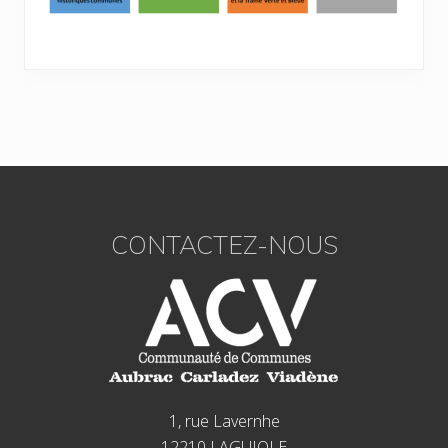
Footer
CONTACTEZ-NOUS
1, rue Lavernhe
12210 LAGUIOLE