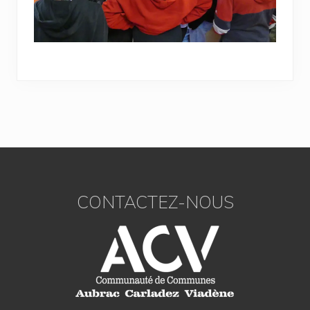
Footer
CONTACTEZ-NOUS