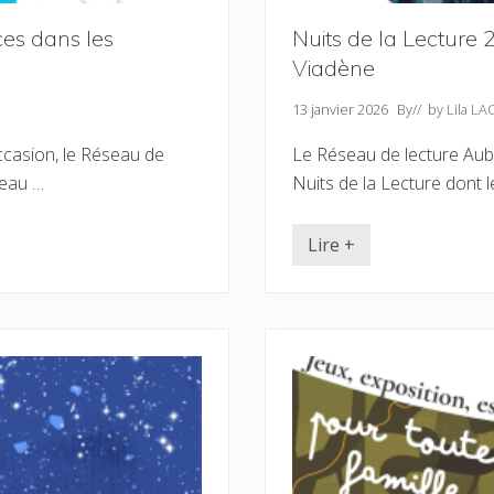
a
n
es dans les
Nuits de la Lecture
i
m
Viadène
a
t
i
13 janvier 2026
By
// by
Lila L
o
n
ccasion, le Réseau de
Le Réseau de lecture Aub
s
e
veau …
Nuits de la Lecture dont 
t
s
p
Lire +
e
N
c
u
t
i
a
t
c
s
l
d
e
e
s
l
p
a
o
L
u
e
r
c
m
t
a
u