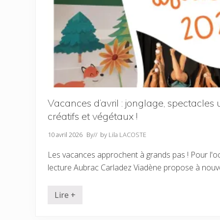
:
r
e
t
o
u
r
«
a
u
f
i
Vacances d’avril : jonglage, spectacles 
l
d
créatifs et végétaux !
e
l
’
10 avril 2026
By
// by
Lila LACOSTE
e
a
Les vacances approchent à grands pas ! Pour l'o
u
lecture Aubrac Carladez Viadène propose à nou
»
s
u
Lire +
r
V
l
a
e
c