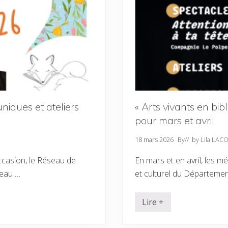
m
e
d
’
a
n
i
m
a
t
i
o
n
uniques et ateliers
« Arts vivants en bib
s
d
pour mars et avril
e
l
’
18 mars 2026
By
// by
Lila LAC
é
t
ccasion, le Réseau de
En mars et en avril, les m
é
a
veau …
et culturel du Départemen
u
l
a
Lire +
c
«
d
e
A