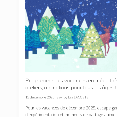
s
i
e
m
t
a
v
t
é
i
g
o
é
n
t
s
a
d
u
e
x
s
!
v
a
c
a
n
c
e
s
Programme des vacances en médiathè
d
a
ateliers, animations pour tous les âges !
n
s
l
15 décembre 2025
By
// by
Lila LACOSTE
e
s
Pour les vacances de décembre 2025, escape game,
m
é
d'expérimentation et moments de partage anime