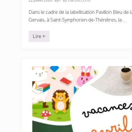
22 juillet 2026
By
// by
Lila LACOSTE
Dans le cadre de la labellisation Pavillon Bleu de l
Gervais, à Saint-Symphorien-de-Thénières, la …
Lire +
P
a
v
i
l
l
o
n
B
l
e
u
–
é
t
é
2
0
2
6