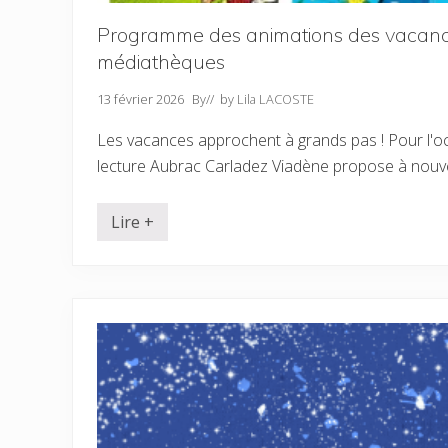
n
c
t
l
Programme des animations des vacanc
-
e
G
s
médiathèques
e
u
r
n
v
i
13 février 2026
By
// by
Lila LACOSTE
a
q
i
u
Les vacances approchent à grands pas ! Pour l'o
s
e
s
lecture Aubrac Carladez Viadène propose à nou
e
t
a
Lire +
t
P
e
r
l
o
i
g
e
r
r
a
s
m
c
m
r
e
é
d
a
e
t
s
i
a
f
n