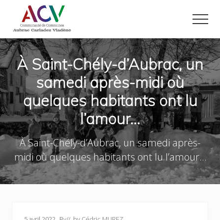
Menu
Passer
Passer
au
au
Men
contenu
pied
Site
principal
de
officiel
page
de
À Saint-Chély-d’Aubrac, un
la
samedi après-midi où
Communauté
de
quelques habitants ont lu
Communes
Aubrac
l’amour…
Carladez
Viadène
dans
À Saint-Chély-d’Aubrac, un samedi après-
le
midi où quelques habitants ont lu l’amour…
nord
de
l'Aveyron
5 avril 2022
By
// by
Cédric MUREZ