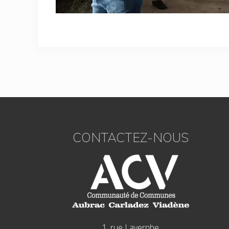
Footer
CONTACTEZ-NOUS
1, rue Lavernhe