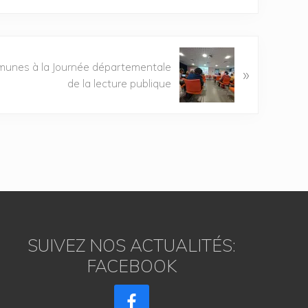
nes à la Journée départementale
»
de la lecture publique
SUIVEZ NOS ACTUALITÉS:
FACEBOOK