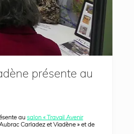
Viadène présente au
z
résente au
salon « Travail Avenir
n Aubrac Carladez et Viadène » et de