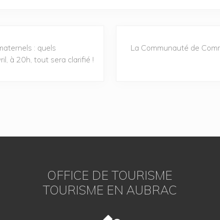
aternels : quels
La Communauté de Commu
 à 20h, tout sera clarifié !
OFFICE DE TOURISME
TOURISME EN AUBRAC