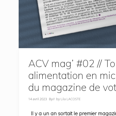
ACV mag’ #02 // To
alimentation en mic
du magazine de vo
14 avril 2023
By
// by
Lila LACOSTE
Il y a un an sortait le premier ma