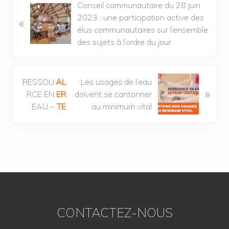
Conseil communautaire du 28 juin
2023 : une participation active des
«
élus communautaires sur l’ensemble
des sujets à l’ordre du jour
RESSOU
AL
: Les usages de l’eau
»
RCE EN
ER
doivent se cantonner
EAU –
TE
au minimum vital
CONTACTEZ-NOUS