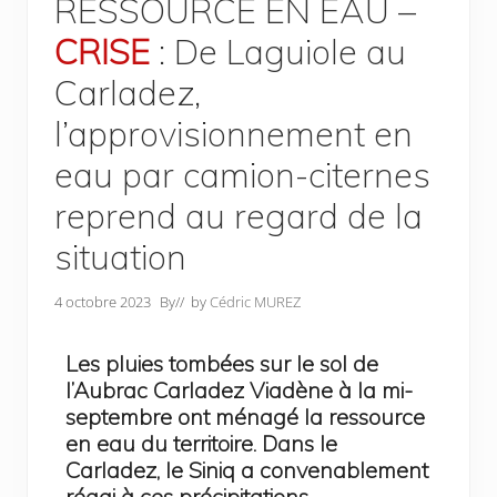
RESSOURCE EN EAU –
CRISE
: De Laguiole au
Carladez,
l’approvisionnement en
eau par camion-citernes
reprend au regard de la
situation
4 octobre 2023
By
// by
Cédric MUREZ
Les pluies tombées sur le sol de
l’Aubrac Carladez Viadène à la mi-
septembre ont ménagé la ressource
en eau du territoire. Dans le
Carladez, le Siniq a convenablement
réagi à ces précipitations