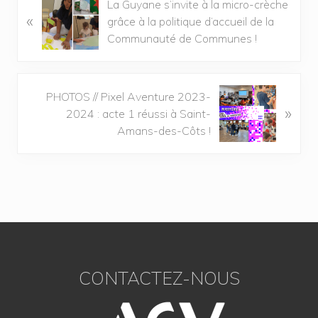
La Guyane s’invite à la micro-crèche
«
grâce à la politique d’accueil de la
Communauté de Communes !
PHOTOS // Pixel Aventure 2023-
»
2024 : acte 1 réussi à Saint-
Amans-des-Côts !
CONTACTEZ-NOUS