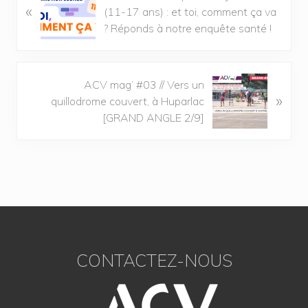
«
(11-17 ans) : et toi, comment ça va
? Réponds à notre enquête santé !
ACV mag’ #03 // Vers un
»
quillodrome couvert, à Huparlac
[GRAND ANGLE 2/9]
CONTACTEZ-NOUS