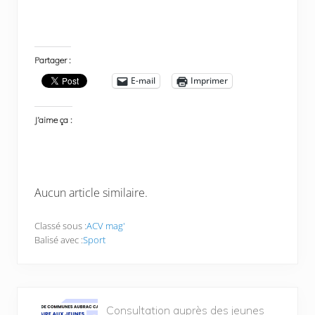
Partager :
E-mail
Imprimer
J’aime ça :
Aucun article similaire.
Classé sous :
ACV mag'
Balisé avec :
Sport
Consultation auprès des jeunes