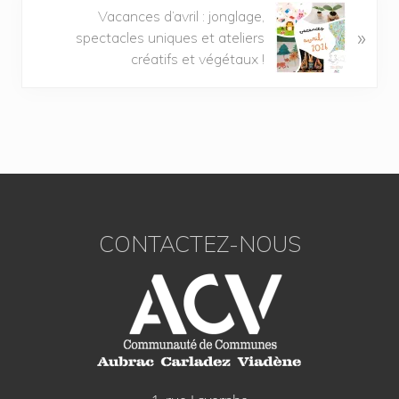
Vacances d’avril : jonglage,
»
spectacles uniques et ateliers
créatifs et végétaux !
CONTACTEZ-NOUS