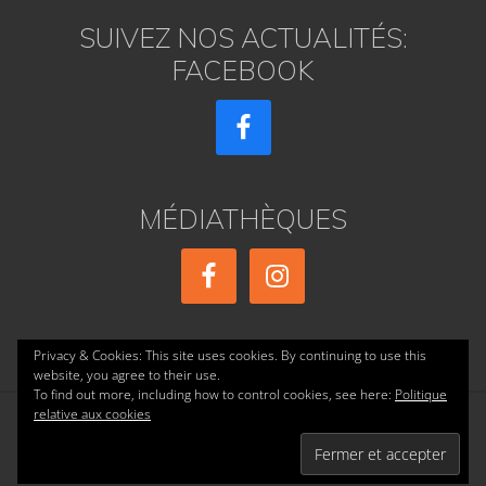
SUIVEZ NOS ACTUALITÉS:
FACEBOOK
MÉDIATHÈQUES
Privacy & Cookies: This site uses cookies. By continuing to use this
website, you agree to their use.
To find out more, including how to control cookies, see here:
Politique
relative aux cookies
Copyright © 2026 ·
réalisé par AE PRESSE
·
Accueil
·
Confidentialité
·
Mentions Légales
·
Contact