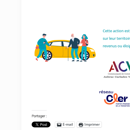
Cette action es
sur leur territo
revenus ou élo
Partager :
E-mail
Imprimer