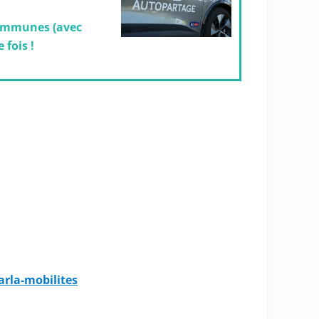
Communes (avec
 fois !
rla-mobilites