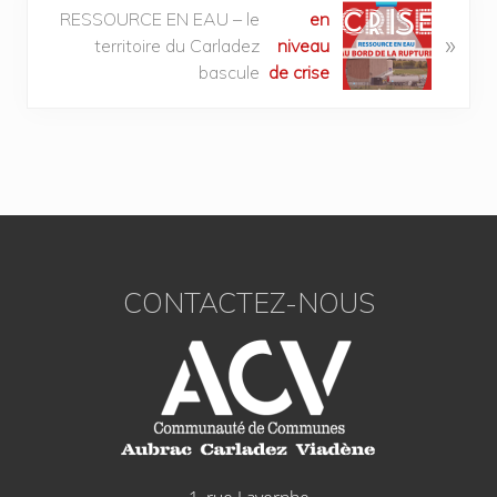
RESSOURCE EN EAU – le
en
»
territoire du Carladez
niveau
bascule
de crise
CONTACTEZ-NOUS