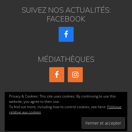
SUIVEZ NOS ACTUALITÉS:
FACEBOOK
MÉDIATHÈQUES
Privacy & Cookies: This site uses cookies. By continuing to use this
website, you agree to their use.
To find out more, including how to control cookies, see here:
Politique
relative aux cookies
Copyright © 2026 ·
réalisé par AE PRESSE
·
Accueil
·
Confidentialité
·
Mentions Légales
·
Contact