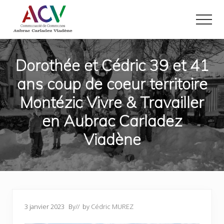
Menu
Passer
Passer
au
au
Men
contenu
pied
Site
principal
de
officiel
page
de
Dorothée et Cédric 39 et 41
la
ans coup de coeur territoire
Communauté
de
Montézic Vivre & Travailler
Communes
Aubrac
en Aubrac Carladez
Carladez
Viadène
Viadène
dans
le
nord
de
l'Aveyron
3 janvier 2023
By
// by
Cédric MUREZ