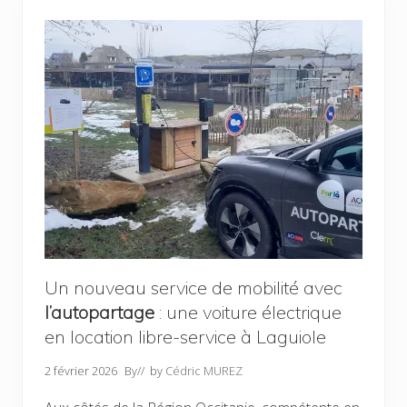
o
p
p
e
m
e
n
t
é
c
o
n
o
m
i
q
u
e
:
c
Un nouveau service de mobilité avec
o
l’autopartage
: une voiture électrique
n
v
en location libre-service à Laguiole
e
n
t
2 février 2026
By
// by
Cédric MUREZ
i
o