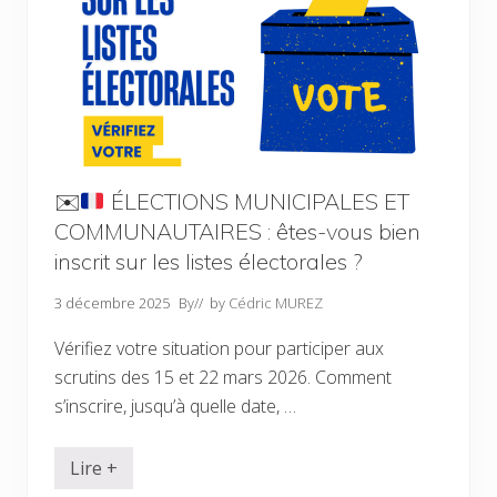
e
a
d
m
C
e
b
o
z
r
m
V
e
m
i
2
u
a
0
n
d
2
a
è
5
u
n
:
t
e
l
é
a
e
✉️
ÉLECTIONS MUNICIPALES ET
d
ff
C
e
i
COMMUNAUTAIRES : êtes-vous bien
o
C
r
n
o
m
inscrit sur les listes électorales ?
s
m
e
e
m
n
i
3 décembre 2025
By
// by
Cédric MUREZ
u
t
l
n
a
c
e
v
Vérifiez votre situation pour participer aux
o
s
e
m
scrutins des 15 et 22 mars 2026. Comment
c
m
f
s’inscrire, jusqu’à quelle date, …
u
o
n
r
a
c
u
Lire +
e
✉️
t
l