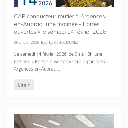
i
l
l
a
i
C
t
CAP conducteur routier à Argences-
h
é
a
en-Aubrac : une matinée « Portes
a
m
v
b
ouvertes » le samedi 14 février 2026
e
r
c
e
<
30 janvier 2026
By
// by
Cédric MUREZ
d
b
e
>
C
Le samedi 14 février 2026, de 9h à 13h, une
l
o
’
matinée « Portes ouvertes » sera organisée à
m
a
m
Argences-en-Aubrac …
u
e
t
r
o
c
p
e
Lire +
C
a
e
A
r
t
P
t
d
c
a
e
o
g
l
n
e
’
d
<
I
u
/
n
c
b
d