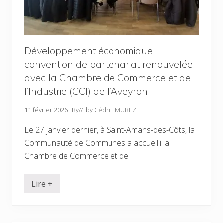
Développement économique :
convention de partenariat renouvelée
avec la Chambre de Commerce et de
l’Industrie (CCI) de l’Aveyron
11 février 2026
By
// by
Cédric MUREZ
Le 27 janvier dernier, à Saint-Amans-des-Côts, la
Communauté de Communes a accueilli la
Chambre de Commerce et de …
Lire +
D
é
v
e
l