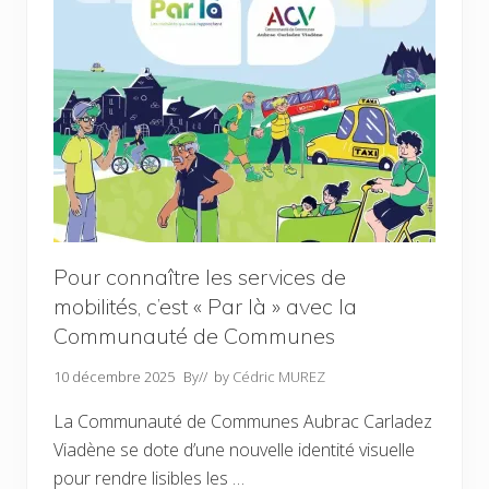
o
é
u
v
r
e
p
n
r
t
é
i
p
o
a
n
r
d
e
e
r
l
l
a
e
D
s
e
é
r
l
m
Pour connaître les services de
e
a
mobilités, c’est « Par là » avec la
c
t
t
o
Communauté de Communes
i
s
o
e
n
N
10 décembre 2025
By
// by
Cédric MUREZ
s
o
m
d
La Communauté de Communes Aubrac Carladez
u
u
n
l
Viadène se dote d’une nouvelle identité visuelle
i
a
pour rendre lisibles les …
c
i