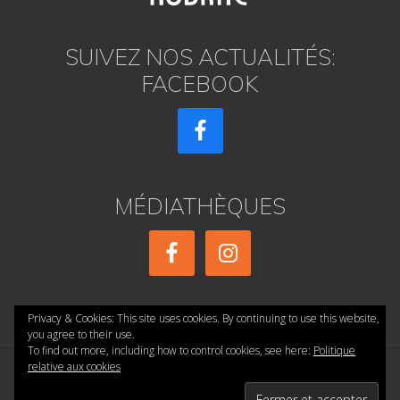
r
e
p
r
SUIVEZ NOS ACTUALITÉS:
i
s
FACEBOOK
e
s
p
o
u
r
f
a
c
MÉDIATHÈQUES
i
l
i
t
e
r
l
a
Privacy & Cookies: This site uses cookies. By continuing to use this website,
f
you agree to their use.
o
To find out more, including how to control cookies, see here:
Politique
r
relative aux cookies
m
a
Copyright © 2026 ·
réalisé par AE PRESSE
·
Accueil
·
Confidentialité
·