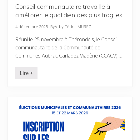
e
m
Conseil communautaire travaille à
m
u
o
n
améliorer le quotidien des plus fragiles
b
a
i
u
l
4 décembre 2025
By
// by
Cédric MUREZ
t
i
é
t
d
Réuni le 25 novembre à Thérondels, le Conseil
é
e
s
communautaire de la Communauté de
C
,
o
Communes Aubrac Carladez Viadène (CCACV) …
c
m
’
m
e
u
s
n
Lire +
S
t
e
é
«
s
a
P
A
n
a
u
c
r
b
e
l
r
d
à
a
u
»
c
2
a
C
5
v
a
n
e
r
o
c
l
v
l
a