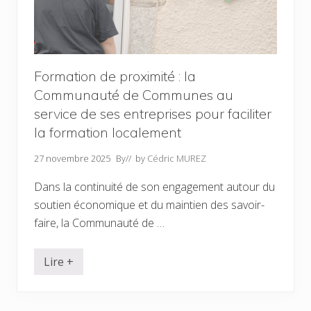
S
t
a
s
i
u
n
r
t
l
-
e
A
Formation de proximité : la
s
m
l
Communauté de Communes au
a
i
n
s
service de ses entreprises pour faciliter
s
t
-
la formation localement
e
d
s
e
é
27 novembre 2025
By
// by
Cédric MUREZ
s
l
-
e
C
Dans la continuité de son engagement autour du
c
ô
t
soutien économique et du maintien des savoir-
t
o
s
r
faire, la Communauté de …
,
a
a
l
u
e
Lire +
c
s
F
œ
?
o
u
r
r
m
d