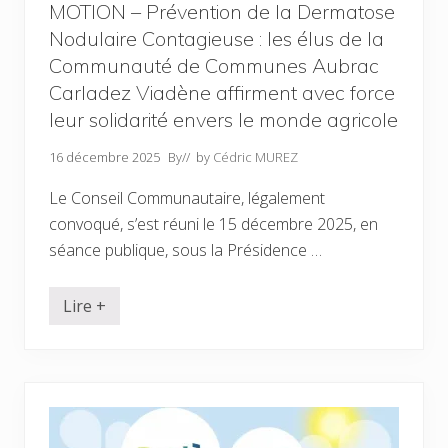
»
s
MOTION – Prévention de la Dermatose
l
s
e
Nodulaire Contagieuse : les élus de la
e
s
c
Communauté de Communes Aubrac
a
r
m
é
Carladez Viadène affirment avec force
e
t
d
leur solidarité envers le monde agricole
a
i
i
1
r
16 décembre 2025
By
// by
Cédric MUREZ
4
e
f
s
é
Le Conseil Communautaire, légalement
d
v
e
convoqué, s’est réuni le 15 décembre 2025, en
r
m
i
a
séance publique, sous la Présidence …
e
i
r
r
2
i
0
Lire +
e
M
2
r
O
6
é
T
u
I
n
O
i
N
e
–
s
P
p
r