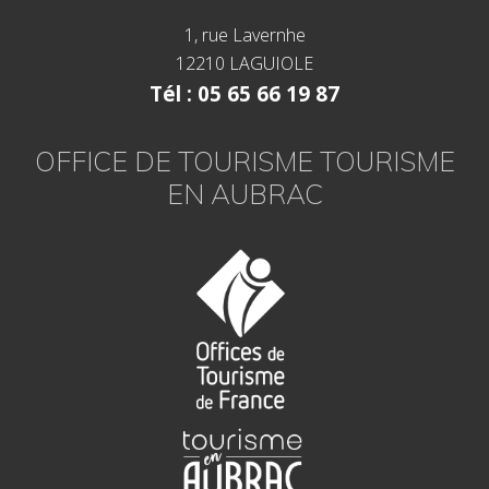
é
d
1, rue Lavernhe
e
C
12210 LAGUIOLE
o
m
Tél : 05 65 66 19 87
m
u
n
OFFICE DE TOURISME TOURISME
e
s
EN AUBRAC
a
u
s
e
r
v
i
c
e
d
e
s
e
s
e
n
t